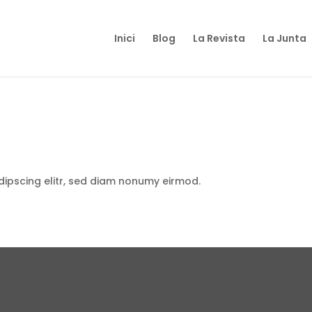
Inici
Blog
La Revista
La Junta
dipscing elitr, sed diam nonumy eirmod.