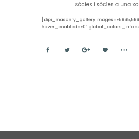
sòcies i sòcies a una x
[dipi_masonry_gallery images=»5965,5966
hover_enabled=»0″ global_colors_info=»