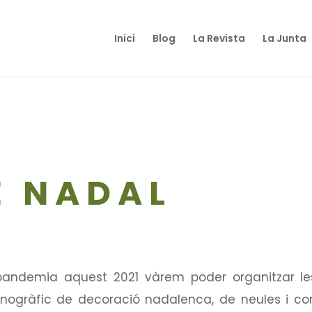
Inici
Blog
La Revista
La Junta
E NADAL
andemia aquest 2021 vàrem poder organitzar les
nogràfic de decoració nadalenca, de neules i co