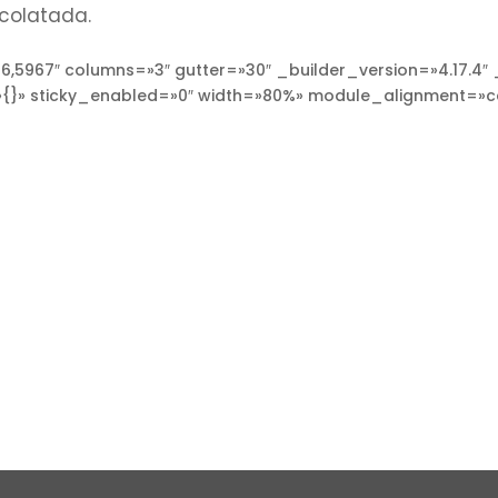
ocolatada.
,5967″ columns=»3″ gutter=»30″ _builder_version=»4.17.4
{}» sticky_enabled=»0″ width=»80%» module_alignment=»c