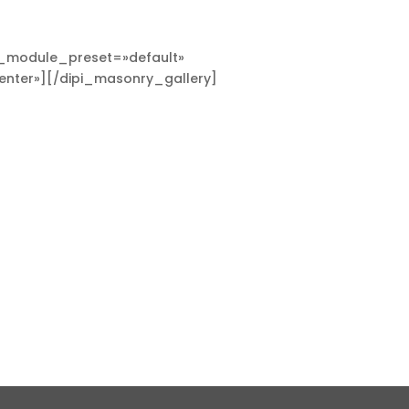
″ _module_preset=»default»
enter»][/dipi_masonry_gallery]