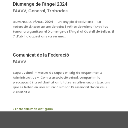
Diumenge de l’àngel 2024
FAAVV
,
General
,
Trobades
DIUMENGE DE L’ÀNGEL 2024 – un any ple d’activitats – ​La
Federació d’Associacions de Veïns i Veïnes de Palma (FAVV) va
tornar a organitzar el Diumenge de l’Àngel al Castell de Bellver. El
7 d’abril d’aquest any va ser una...
Comunicat de la Federació
FAAVV
Suport veïnal – Mostra de Suport en Mig de Requeriments
Administratius – Com a associació veïnal, compartim la
preocupació i la solidaritat amb totes les altres organitzacions
que es troben en una situació similar. És essencial donar veu i
visibilitat a...
« Entradas más antiguas