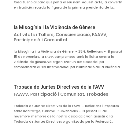
Rosa Bueno al parc que porta el seu nom. Aquest acte, ja convertit
en tradició, recorda la figura de la primera presidenta de la...
la Misogínia i la Violència de Gènere
Activitats i Tallers
,
Conscienciació
,
FAAVV
,
Participació i Comunitat
la Misogínia i la Violència de Gènere – 25N: Reflexions – El passat
15 de novembre, la FAVV, compromesa amb la lluita contra la
violència de gènere, va organitzar un acte especial per
commemorar el Dia Internacional per l’Eliminació de la Violència...
Trobada de Juntes Directives de la FAVV
FAAVV
,
Participació i Comunitat
,
Trobades
Trobada de Juntes Directives de la FAVV – Reflexions i Propostes
sobre Habitatge, Turisme i Subvencions – El passat 10 de
novembre, membres de la nostra associació van assistir a la
Trobada de Juntes Directives organitzada per la Federació...